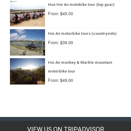
Hue Hoi An motobike tour (top gear)
From:
$
45.00
Hoi An motorbike tours (countryside)
From:
$
39.00
Hoi An monkey & Marble mountain
motorbike tour
From:
$
49.00
VIEW US ON TRIPADVISOR