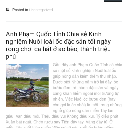
Posted in
Uncategorized
Anh Phạm Quốc Tỉnh Chia sẻ Kinh
nghiệm Nuôi loài ốc đặc sản tối ngày
rong chơi ca hát ở ao bèo, thành triệu
phú
Gần đây anh Phạm Quốc Tỉnh có chia
sẻ một số kinh nghiệm Nuôi loài ốc
giúp nông dân kiếm thêm thu nhập.
Được biết Những năm trở lại đây, ốc
bươu đen trở thành đặc sản và ngày
càng khan hiếm ngoài môi trường tự
nhiên. Việc Nuôi ốc bươu đen (hay
còn gọi là ốc nhồi) là một trong những
nghề giúp nông dân miền Tây làm
giàu. Vạn điều mới, Triệu điều vui Không điều xui, Tỷ điều phát
Xuân bát ngát, Chén rượu say Tiền đầy tay, Vàng đầy túi Ở
miền Tây xuất hiện nhiều Việc cơ sở sản xuất ốc bươu giống...