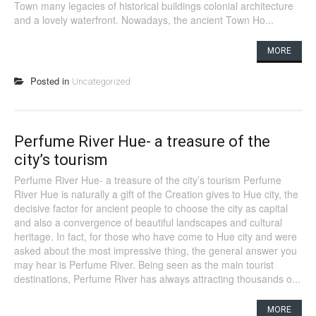
Town many legacies of historical buildings colonial architecture
and a lovely waterfront. Nowadays, the ancient Town Ho...
MORE
Posted in
Uncategorized
Perfume River Hue- a treasure of the
city’s tourism
Perfume River Hue- a treasure of the city’s tourism Perfume
River Hue is naturally a gift of the Creation gives to Hue city, the
decisive factor for ancient people to choose the city as capital
and also a convergence of beautiful landscapes and cultural
heritage. In fact, for those who have come to Hue city and were
asked about the most impressive thing, the general answer you
may hear is Perfume River. Being seen as the main tourist
destinations, Perfume River has always attracting thousands o...
MORE