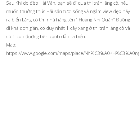
Sau Khi do đèo Hải Vân, bạn sẽ đi qua thị trấn lăng cô, nếu
muốn thưởng thức Hải sản tươi sống và ngắm view đẹp hãy
ra biển Lăng cô tìm nhà hàng tên ” Hoàng Nhi Quán” Đường
đi khá đơn giản, có duy nhất 1 cây xăng ở thị trấn lăng cô và
có 1 con đường bên cạnh dẫn ra biển.
Map:
https://www.google.com/maps/place/Nh%C3%A0+H%C3%A0