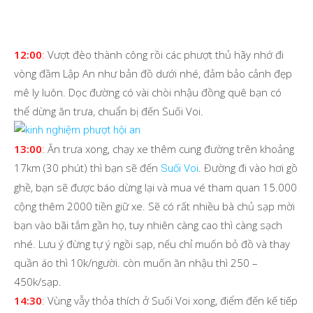
12:00
:
Vượt đèo thành công rồi các phượt thủ hãy nhớ đi
vòng đầm Lập An như bản đồ dưới nhé, đảm bảo cảnh đẹp
mê ly luôn. Dọc đường có vài chòi nhậu đồng quê bạn có
thể dừng ăn trưa, chuẩn bị đến Suối Voi.
13:00
:
Ăn trưa xong, chạy xe thêm cung đường trên khoảng
17km (30 phút) thì bạn sẽ đến
. Đường đi vào hơi gồ
Suối Voi
ghề, bạn sẽ được báo dừng lại và mua vé tham quan 15.000
cộng thêm 2000 tiền giữ xe. Sẽ có rất nhiều bà chủ sạp mời
bạn vào bãi tắm gần họ, tuy nhiên càng cao thì càng sạch
nhé. Lưu ý đừng tự ý ngồi sạp, nếu chỉ muốn bỏ đồ và thay
quần áo thì 10k/người. còn muốn ăn nhậu thì 250 –
450k/sạp.
14:30
: Vùng vẫy thỏa thích ở Suối Voi xong, điểm đến kế tiếp
theo
kinh nghiệm phượt Hôi An đến Huế
là cửa biển
Tư