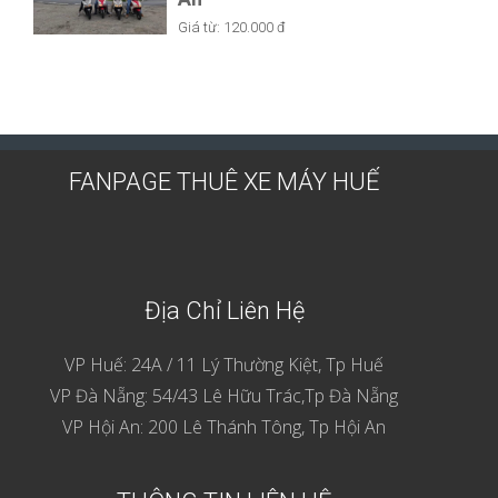
Giá từ:
120.000 đ
FANPAGE THUÊ XE MÁY HUẾ
Địa Chỉ Liên Hệ
VP Huế: 24A / 11 Lý Thường Kiệt, Tp Huế
VP Đà Nẵng: 54/43 Lê Hữu Trác,Tp Đà Nẵng
VP Hội An: 200 Lê Thánh Tông, Tp Hội An
THÔNG TIN LIÊN HỆ