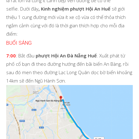
là rất lớn và cũng ít cảnh đẹp ven đường để có thể
selfie.
Dưới đây
, Kinh nghiệm phượt Hội An Huế
sẽ giới
thiệu 1 cung đường mới vừa ít xe cộ vừa có thể thỏa thích
ngắm cảnh cùng với đó là thời gian thích hợp cho mỗi địa
điểm:
BUỔI SÁNG
7:00
: Bắt đầu
phượt Hội An Đà Nẵng Huế
. Xuất phát từ
phố cổ bạn đi theo đường hướng đến bãi biển An Bàng, rồi
sau đó men theo đường Lạc Long Quân dọc bờ biển khoảng
14km sẽ đến Ngũ Hành Sơn.