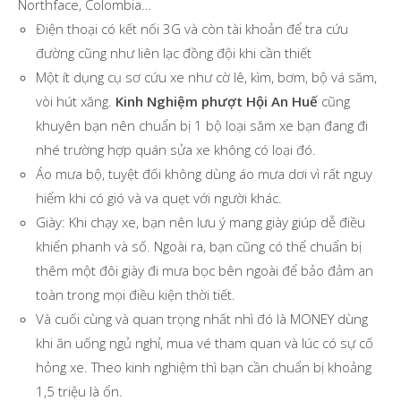
Northface, Colombia…
Điện thoại có kết nối 3G và còn tài khoản để tra cứu
đường cũng như liên lạc đồng đội khi cần thiết
Một ít dụng cụ sơ cứu xe như cờ lê, kìm, bơm, bộ vá săm,
vòi hút xăng.
Kinh Nghiệm phượt Hội An Huế
cũng
khuyên bạn nên chuẩn bị 1 bộ loại săm xe bạn đang đi
nhé trường hợp quán sửa xe không có loại đó.
Áo mưa bộ, tuyệt đối không dùng áo mưa dơi vì rất nguy
hiểm khi có gió và va quẹt với người khác.
Giày:
Khi chạy xe, bạn nên lưu ý mang giày giúp dễ điều
khiển phanh và số. Ngoài ra, bạn cũng có thể chuẩn bị
thêm một đôi giày đi mưa bọc bên ngoài để bảo đảm an
toàn trong mọi điều kiện thời tiết.
Và cuối cùng và quan trọng nhất nhì đó là MONEY dùng
khi ăn uống ngủ nghỉ, mua vé tham quan và lúc có sự cố
hỏng xe. Theo kinh nghiệm thì bạn cần chuẩn bị khoảng
1,5 triệu là ổn.