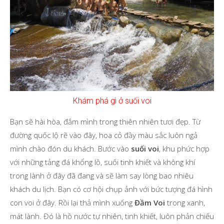
Khám phá gì ở suối voi
Bạn sẽ hài hòa, đắm mình trong thiên nhiên tươi đẹp. Từ
đường quốc lộ rẽ vào đây, hoa cỏ đầy màu sắc luôn ngả
mình chào đón du khách. Bước vào
suối voi
, khu phức hợp
với những tảng đá khổng lồ, suối tinh khiết và không khí
trong lành ở đây đã đang và sẽ làm say lòng bao nhiêu
khách du lịch. Bạn có cơ hội chụp ảnh với bức tượng đá hình
con voi ở đây. Rồi lại thả mình xuống
Đầm Voi
trong xanh,
mát lành. Đó là hồ nước tự nhiên, tinh khiết, luôn phản chiếu