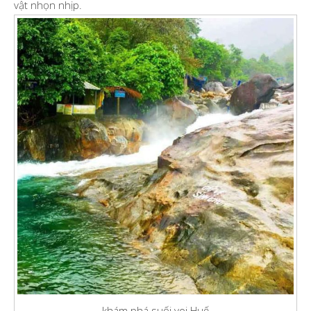
vật nhọn nhịp.
khám phá suối voi Huế