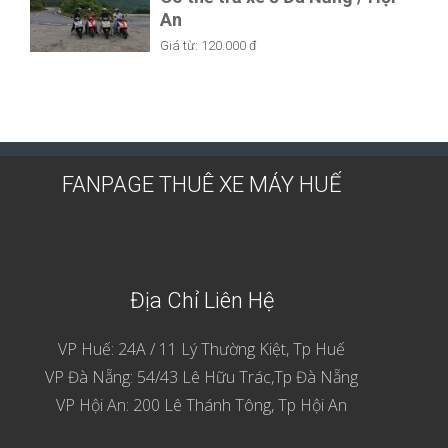
An
Giá từ:
120.000 đ
FANPAGE THUÊ XE MÁY HUẾ
Địa Chỉ Liên Hệ
VP Huế: 24A / 11 Lý Thường Kiệt, Tp Huế
VP Đà Nẵng: 54/43 Lê Hữu Trác,Tp Đà Nẵng
VP Hội An: 200 Lê Thánh Tông, Tp Hội An