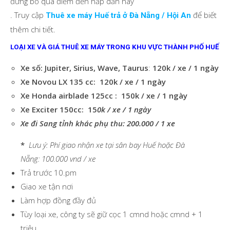
đừng bỏ qua điểm đến hấp dẫn này
. Truy cập
để biết
Thuê xe máy Huế trả ở Đà Nẵng / Hội An
thêm chi tiết.
LOẠI XE VÀ GIÁ THUÊ XE MÁY TRONG KHU VỰC THÀNH PHỐ HUẾ
Xe số: Jupiter, Sirius, Wave, Taurus
:
120k / xe / 1 ngày
Xe Novou LX 135 cc:
120k / xe / 1 ngày
Xe Honda airblade 125cc :
150k / xe / 1 ngày
Xe Exciter 150cc: 15
0k / xe / 1 ngày
Xe đi Sang tỉnh khác phụ thu: 200.000 / 1 xe
*
Lưu ý: Phí giao nhận xe tại sân bay Huế hoặc Đà
Nẵng: 100.000 vnd / xe
Trả trước 10.pm
Giao xe tận nơi
Làm hợp đồng đầy đủ
Tùy loại xe, công ty sẽ giữ cọc 1 cmnd hoặc cmnd + 1
triệu