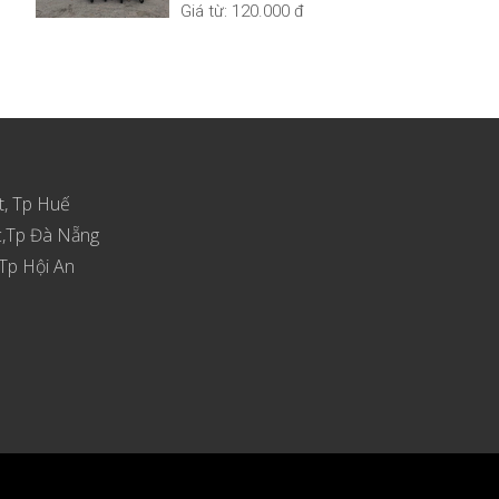
Giá từ:
120.000 đ
t, Tp Huế
c,Tp Đà Nẵng
Tp Hội An