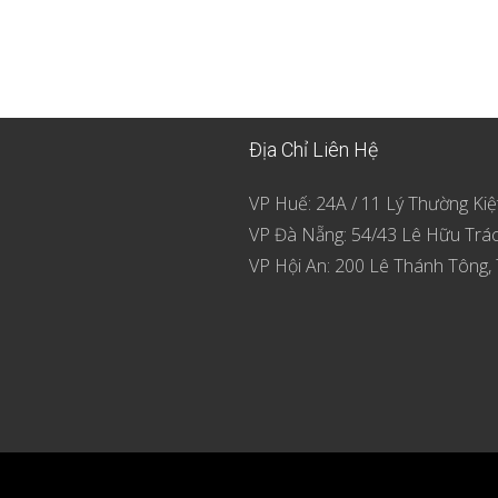
Địa Chỉ Liên Hệ
VP Huế: 24A / 11 Lý Thường Kiệ
VP Đà Nẵng: 54/43 Lê Hữu Trá
VP Hội An: 200 Lê Thánh Tông, 