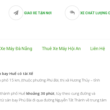
GIAO XE TẬN NƠI
XE CHẤT LƯỢNG 
 Xe Máy Đà Nẵng
Thuê Xe Máy Hội An
Liên Hệ
n bay Huế có tài Xế
h phố 15 km, (thuộc phường
Phú Bài
, thị xã Hương Thủy – tỉnh
âm thành phố Huế
khoảng 30 phút
, tùy theo cung đường và
 từ sân bay Phú Bài đi qua đường Nguyễn Tất Thành về trung tâm