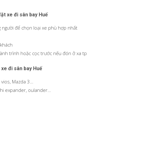
đặt xe đi sân bay Huế
g người để chọn loại xe phù hợp nhất
 khách
ành trình hoặc cọc trước nếu đón ở xa tp
 xe đi sân bay Huế
a vios, Mazda 3…
ishi expander, oulander…