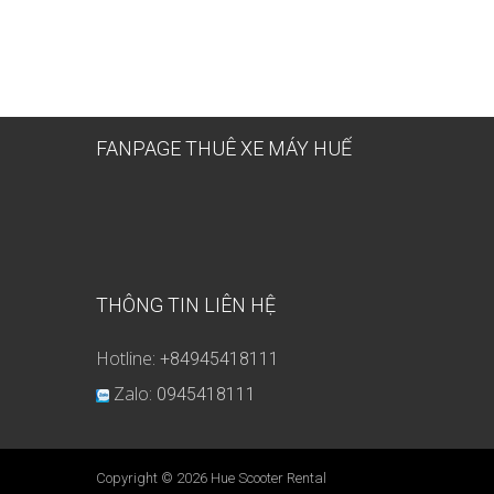
FANPAGE THUÊ XE MÁY HUẾ
THÔNG TIN LIÊN HỆ
Hotline:
+84945418111
Zalo:
0945418111
Copyright © 2026
Hue Scooter Rental