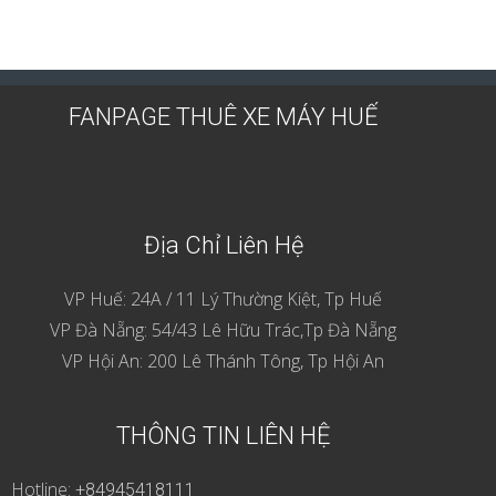
FANPAGE THUÊ XE MÁY HUẾ
Địa Chỉ Liên Hệ
VP Huế: 24A / 11 Lý Thường Kiệt, Tp Huế
VP Đà Nẵng: 54/43 Lê Hữu Trác,Tp Đà Nẵng
VP Hội An: 200 Lê Thánh Tông, Tp Hội An
THÔNG TIN LIÊN HỆ
Hotline:
+84945418111