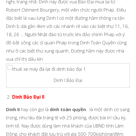
nghi, trang nhã. Dinh này được vua Bảo Đại mua lại từ
Robert Clément Bourgery, một viên chức người Pháp. Điều
đặc biệt là sau lưng Dinh I có một đường hầm thông ra tận
Dinh II, dài gần 4km với các nhánh rẽ vào các biệt thự 11, 16,
18, 26 … Người Nhật đào từ trước khi đảo chính Pháp với ý
đồ bắt sống các sĩ quan Pháp trong Dinh Toàn Quyền cũng
như ở các biệt thự xung quanh. Đường hầm này được nhà
vua chỉ thị dấu kín.
Dinh I Bảo Đại
Dinh Bảo Đại II
Dinh II
hay còn gọi là
dinh toàn quyền
. là một dinh cơ sang
trọng, như lâu đài tráng lệ với 25 phòng, được bài trí cầu kỳ,
tinh tế. Nay được dùng làm nhà khách của UBND tỉnh Lâm
Đồng, cho khách đặt lưu trú với giá 500-700k/phòng/đêm.