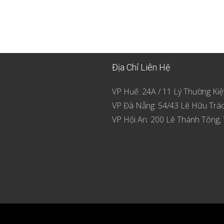
Địa Chỉ Liên Hệ
VP Huế: 24A / 11 Lý Thường Kiệ
VP Đà Nẵng: 54/43 Lê Hữu Trá
VP Hội An: 200 Lê Thánh Tông, 