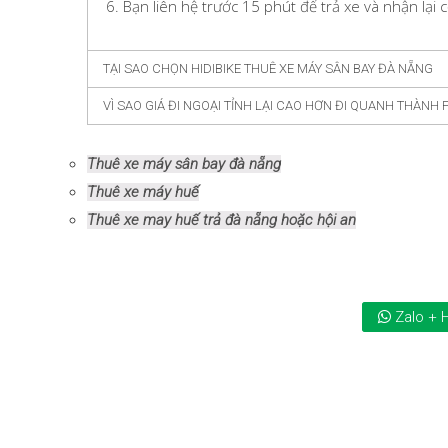
Bạn liên hệ trước 15 phút để trả xe và nhận lại 
TẠI SAO CHỌN HIDIBIKE THUÊ XE MÁY SÂN BAY ĐÀ NẴNG
VÌ SAO GIÁ ĐI NGOẠI TỈNH LẠI CAO HƠN ĐI QUANH THÀNH 
Thuê xe máy sân bay đà nẵng
Thuê xe máy huế
Thuê xe may huế trả đà nẵng hoặc hội an
Zalo + 
Ý kiến
đánh giá