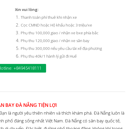
Xin vui lòng:
Thanh toán phí thuê khi nhận xe
Cọc CMND hoặc Hộ khẩu hoặc 3 triệu/xe
Phụ thu 100,000 giao / nhận xe bxe phía bắc
Phụ thu 120,000 giao / nhận xe sân bay
Phụ thu 300,000 nếu yêu cầu tài xế địa phương
Phụ thu 40k/1 hành lý gửi đi Huế
Hotline: +84945418111
ÂN BAY ĐÀ NẴNG TIỆN LỢI
. Bạn là người yêu thiên nhiên và thích khám phá. Đà Nẵng luôn là
ành phố đáng sống nhất Việt Nam. Đà Nẵng có sân bay quốc tế,
ch di chuyển. Đặc biệt, đường phố thoáng đãng, không khí trong