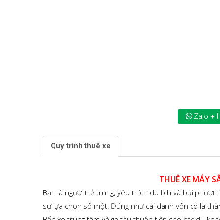
Zalo + 
Quy trình thuê xe
THUÊ XE MÁY S
Bạn là người trẻ trung, yêu thích du lịch và bụi phượt
sự lựa chọn số một. Đúng như cái danh vốn có là th
Bến xe trung tâm và ga tàu thuận tiện cho các du khá