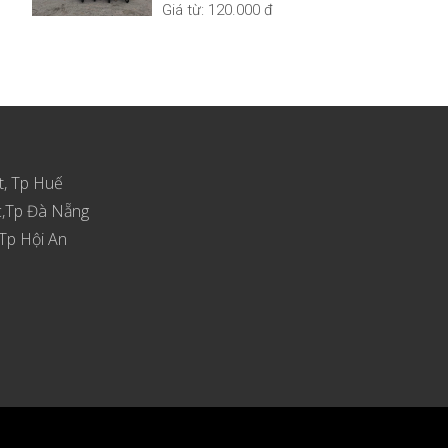
Giá từ:
120.000 đ
t, Tp Huế
c,Tp Đà Nẵng
Tp Hội An