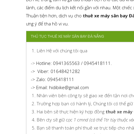
lành, các điểm du lịch kết nối gần với nhau. Một chiế
Thuận tiện hơn, dịch vụ cho
thuê xe máy sân bay Đ
ưng ý để tha hồ vi vu.
THỦ TỤC THUÊ XE MÁY SÂN BAY ĐÀ NẴNG
Liên Hệ với chúng tôi qua
->
Hotline: 0941365563 / 0945418111.
-> Viber: 01648421282
-> Zalo: 0945418111
-> Email: hidibike@gmail.com
Nhân viên bên công ty sẽ giao xe đến tận nơi c
Trường hợp bạn có hành lý, Chúng tôi có thể giữ
Hai bên sẽ thực hiện ký hợp đồng
thuê xe máy 
Bên cty sẽ giữ c
ọc 1 cmnd (có thể 1tr tùy thuộc và
Bạn sẽ thanh toán phí thuê xe trực tiếp cho nhâ