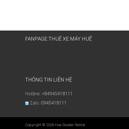
FANPAGE THUÊ XE MÁY HUẾ
THÔNG TIN LIÊN HỆ
Hotline:
+84945418111
Zalo:
0945418111
Copyright © 2026
Hue Scooter Rental