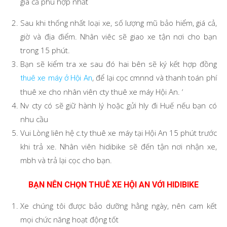
giá cả phù hợp nhất
Sau khi thống nhất loại xe, số lượng mũ bảo hiểm, giá cả,
giờ và địa điểm. Nhân viêc sẽ giao xe tận nơi cho bạn
trong 15 phút.
Bạn sẽ kiểm tra xe sau đó hai bên sẽ ký kết hợp đồng
, để lại cọc cmnnd và thanh toán phí
thuê xe máy ở Hội An
thuê xe cho nhân viên cty thuê xe máy Hội An. ‘
Nv cty có sẽ giữ hành lý hoặc gửi hly đi Huế nếu bạn có
nhu cầu
Vui Lòng liên hệ c.ty thuê xe máy tại Hội An 15 phút trước
khi trả xe. Nhân viên hidibike sẽ đến tận nơi nhận xe,
mbh và trả lại cọc cho bạn.
BẠN NÊN CHỌN THUÊ XE HỘI AN VỚI HIDIBIKE
Xe chúng tôi được bảo dưỡng hằng ngày, nên cam kết
mọi chức năng hoạt động tốt