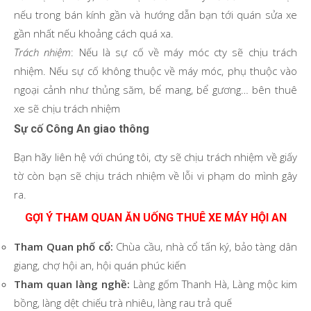
nếu trong bán kính gần và hướng dẫn bạn tới quán sửa xe
gần nhất nếu khoảng cách quá xa.
Trách nhiệm
: Nếu là sự cố về máy móc cty sẽ chịu trách
nhiệm. Nếu sự cố không thuộc về máy móc, phụ thuộc vào
ngoại cảnh như thủng săm, bể mang, bể gương… bên thuê
xe sẽ chịu trách nhiệm
Sự cố Công An giao thông
Bạn hãy liên hệ với chúng tôi, cty sẽ chịu trách nhiệm về giấy
tờ còn bạn sẽ chịu trách nhiệm về lỗi vi phạm do mình gây
ra.
GỢI Ý THAM QUAN ĂN UỐNG THUÊ XE MÁY HỘI AN
Tham Quan phố cổ:
Chùa cầu, nhà cổ tấn ký, bảo tàng dân
giang, chợ hội an, hội quán phúc kiến
Tham quan làng nghề:
Làng gốm Thanh Hà, Làng mộc kim
bồng, làng dệt chiếu trà nhiêu, làng rau trả quế