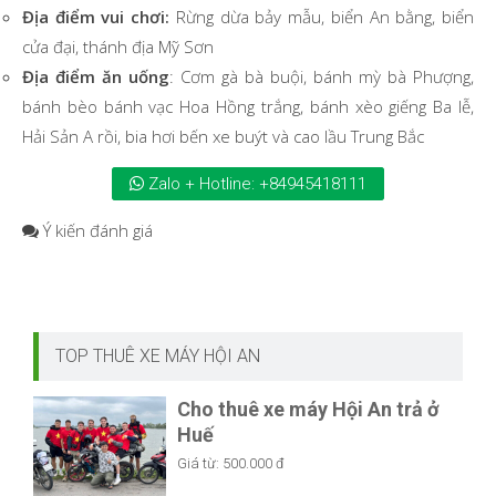
Địa điểm vui chơi:
Rừng dừa bảy mẫu, biển An bằng, biển
cửa đại, thánh địa Mỹ Sơn
Địa điểm ăn uống
: Cơm gà bà buội, bánh mỳ bà Phượng,
bánh bèo bánh vạc Hoa Hồng trắng, bánh xèo giếng Ba lễ,
Hải Sản A rồi, bia hơi bến xe buýt và cao lầu Trung Bắc
Zalo + Hotline: +84945418111
Ý kiến
đánh giá
TOP THUÊ XE MÁY HỘI AN
Cho thuê xe máy Hội An trả ở
Huế
Giá từ:
500.000 đ