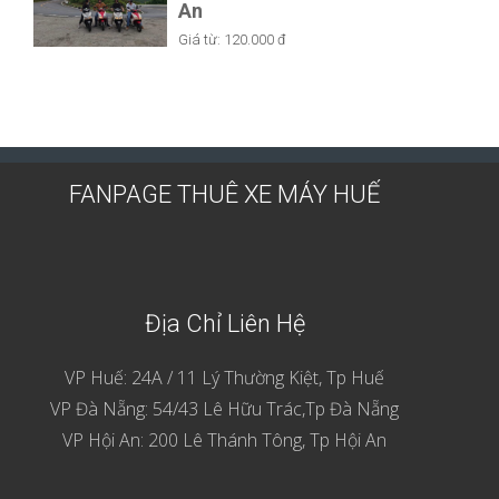
An
Giá từ:
120.000 đ
FANPAGE THUÊ XE MÁY HUẾ
Địa Chỉ Liên Hệ
VP Huế: 24A / 11 Lý Thường Kiệt, Tp Huế
VP Đà Nẵng: 54/43 Lê Hữu Trác,Tp Đà Nẵng
VP Hội An: 200 Lê Thánh Tông, Tp Hội An