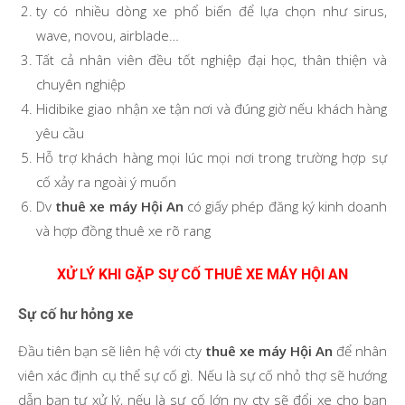
ty có nhiều dòng xe phổ biến để lựa chọn như sirus,
wave, novou, airblade…
Tất cả nhân viên đều tốt nghiệp đại học, thân thiện và
chuyên nghiệp
Hidibike giao nhận xe tận nơi và đúng giờ nếu khách hàng
yêu cầu
Hỗ trợ khách hàng mọi lúc mọi nơi trong trường hợp sự
cố xảy ra ngoài ý muốn
Dv
thuê xe máy Hội An
có giấy phép đăng ký kinh doanh
và hợp đồng thuê xe rõ rang
XỬ LÝ KHI GẶP SỰ CỐ THUÊ XE MÁY HỘI AN
Sự cố hư hỏng xe
Đầu tiên bạn sẽ liên hệ với cty
thuê xe máy Hội An
để nhân
viên xác định cụ thể sự cố gì. Nếu là sự cố nhỏ thợ sẽ hướng
dẫn bạn tự xử lý, nếu là sự cố lớn nv cty sẽ đổi xe cho bạn